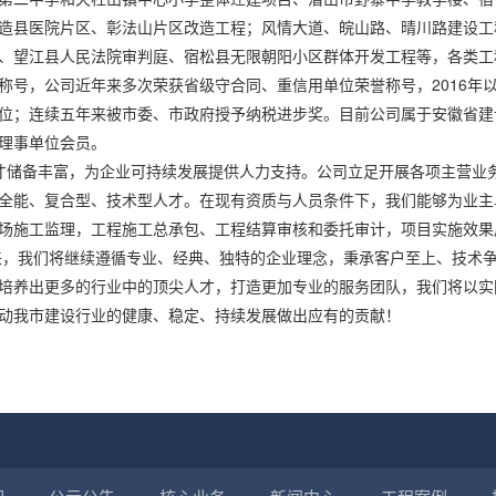
造县医院片区、彰法山片区改造工程；风情大道、皖山路、晴川路建设工
、望江县人民法院审判庭、宿松县无限朝阳小区群体开发工程等，各类工
称号，公司近年来多次荣获省级守合同、重信用单位荣誉称号，2016年
位；连续五年来被市委、市政府授予纳税进步奖。目前公司属于安徽省建
理事单位会员。
备丰富，为企业可持续发展提供人力支持。公司立足开展各项主营业务
全能、复合型、技术型人才。在现有资质与人员条件下，我们能够为业主
场施工监理，工程施工总承包、工程结算审核和委托审计，项目实施效果
我们将继续遵循专业、经典、独特的企业理念，秉承客户至上、技术争
培养出更多的行业中的顶尖人才，打造更加专业的服务团队，我们将以实
动我市建设行业的健康、稳定、持续发展做出应有的贡献！