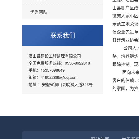
山县棚户区改
优秀团队
徽苑人家小区
示范工地荣誉
信企业先进单
联系我们
县建筑业协会
公司人才储
潜山县建设工程监理有限公司
略，培养锻炼
全国免费服务热线：0556-8922018
跟踪控制。现
手机：15357098649
面向未来，
邮箱：419022865@qq.com
客户的信赖，
地址 ：安徽省潜山县皖潜大道343号
的家园，为推