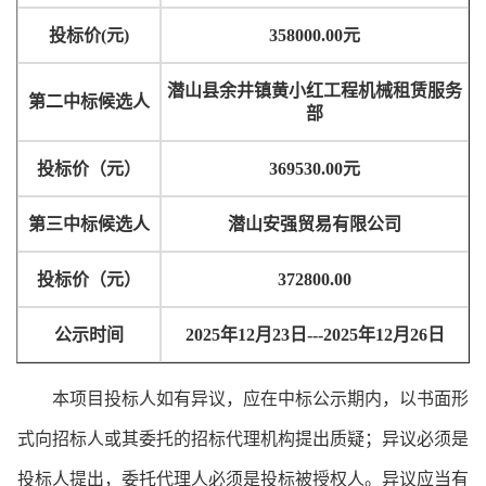
投标价
(
元
)
35800
0.00
元
潜山县余井镇黄小红工程机械租赁服务
第
二
中标候选人
部
投标价（元）
369530.00
元
第三中标候选人
潜山安强贸易有限公司
投标价（元）
372800.00
公示时间
202
5
年
12
月
23
日
---202
5
年
12
月
26
日
本项目投标人如有异议，应在中标公示期内，以书面形
式向招标人或其委托的招标代理机构提出质疑；异议必须是
投标人提出，委托代理人必须是投标被授权人。异议应当有