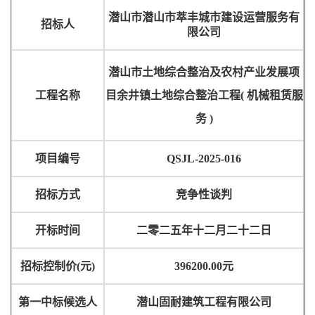
潜山市
潜山市萃丰城市建设运营服务有
招标人
限公司
潜山市土地综合整治及农村产业发展项
工程名称
目余井镇土地综合整治工程
(
机械租赁服
务
)
项目编号
QSJL-2025-016
招标方式
竞争性谈判
开标时间
二零二
五
年
十二
月
二十二
日
招标控制价
(
元
)
396200.00
元
第一中标候选人
潜山固耐建筑工程有限公司